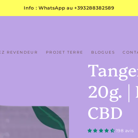
Info : WhatsApp au +393288382589
EZ REVENDEUR
PROJET TERRE
BLOGUES
CONT
Tange
20g. |
CBD
198 avis