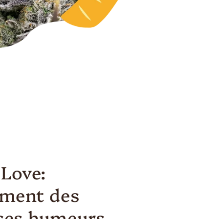
 Love:
ement des
ses humeurs