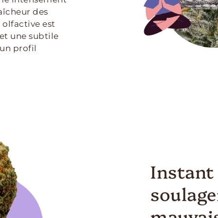
raîcheur des
olfactive est
t une subtile
un profil
Instant
soulag
mauvai