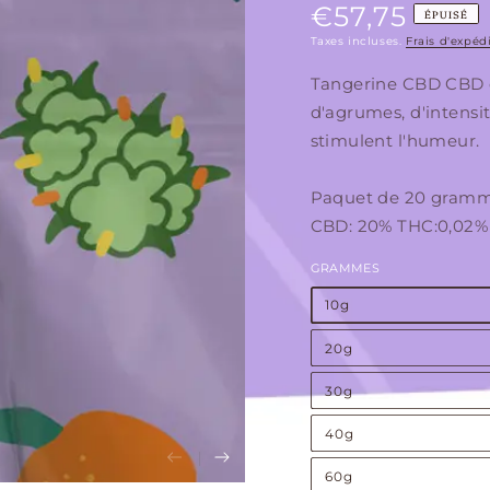
€57,75
Prix
ÉPUISÉ
normal
Taxes incluses.
Frais d'expéd
Tangerine CBD CBD o
d'agrumes, d'intensi
stimulent l'humeur.
Paquet de 20 gram
CBD: 20% THC:0,02%
GRAMMES
10g
20g
30g
40g
60g