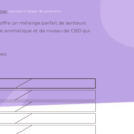
ition
calculés à l'étape de paiement.
ffre un mélange parfait de senteurs
Ouvrir
le
té aromatique et de niveau de CBD qui
média
2
en
modal
mes