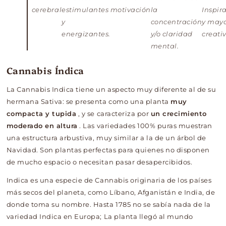
cerebral
estimulantes
motivación
la
Inspir
y
concentración
y may
energizantes.
y/o claridad
creati
mental.
Cannabis Índica
La Cannabis Indica tiene un aspecto muy diferente al de su
hermana Sativa: se presenta como una planta
muy
compacta y tupida
, y se caracteriza por
un crecimiento
moderado en altura
. Las variedades 100% puras muestran
una estructura arbustiva, muy similar a la de un árbol de
Navidad. Son plantas perfectas para quienes no disponen
de mucho espacio o necesitan pasar desapercibidos.
Indica es una especie de Cannabis originaria de los países
más secos del planeta, como Líbano, Afganistán e India, de
donde toma su nombre. Hasta 1785 no se sabía nada de la
variedad Indica en Europa; La planta llegó al mundo