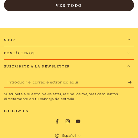
VER TODO
SHOP
CONTÁCTENOS
SUSCRÍBETE A LA NEWSLETTER
Introducir
el
Suscríbete a nuestro Newsletter, recibe los mejores descuentos
correo
directamente en tu bandeja de entrada
electrónico
FOLLOW US:
aquí
Facebook
Instagram
YouTube
Idioma
Español