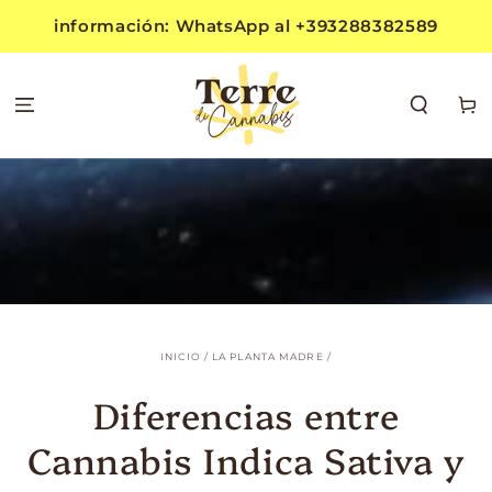
IR AL
información: WhatsApp al +393288382589
CONTENIDO
Carrit
INICIO
/
LA PLANTA MADRE
/
Diferencias entre
Cannabis Indica Sativa y