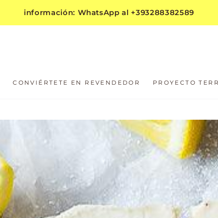
información: WhatsApp al +393288382589
D
CONVIÉRTETE EN REVENDEDOR
PROYECTO TER