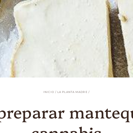
INICIO
/
LA PLANTA MADRE
/
reparar mantequ
cannabis