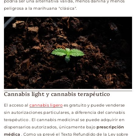
podría ser una alternativa válida, menos dañina y menos
peligrosa a la marihuana "clásica".
Cannabis light y cannabis terapéutico
El acceso al
cannabis ligero
es gratuito y puede venderse
sin autorizaciones particulares, a diferencia del cannabis
terapéutico
.
El cannabis medicinal se puede adquirir en
dispensarios autorizados, únicamente bajo
prescripción
médica
.
Como ya prevé el Texto Refundido de la Ley sobre