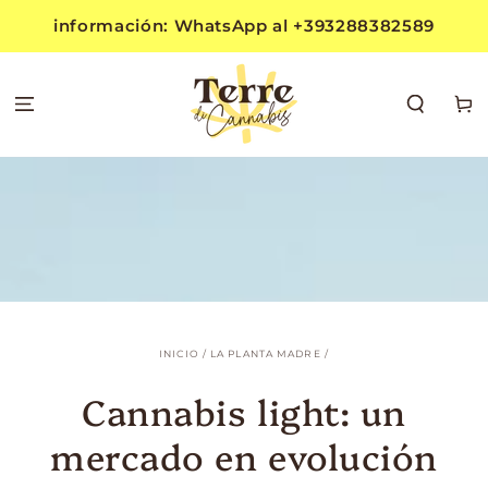
IR AL
información: WhatsApp al +393288382589
CONTENIDO
Carrit
INICIO
/
LA PLANTA MADRE
/
Cannabis light: un
mercado en evolución