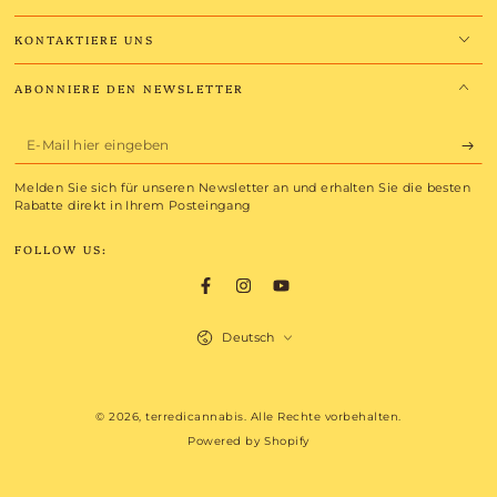
KONTAKTIERE UNS
ABONNIERE DEN NEWSLETTER
E-
Mail
Melden Sie sich für unseren Newsletter an und erhalten Sie die besten
hier
Rabatte direkt in Ihrem Posteingang
eingeben
FOLLOW US:
Facebook
Instagram
YouTube
Sprache
Deutsch
Zahlungsmöglichkeiten
© 2026,
terredicannabis
. Alle Rechte vorbehalten.
Powered by Shopify