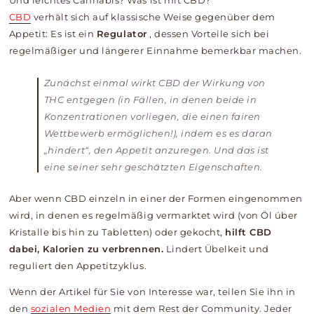
Und leichtes Cannabis? Was ist mit CBD?
CBD
verhält sich auf klassische Weise gegenüber dem
Appetit: Es ist ein
Regulator
, dessen Vorteile sich bei
regelmäßiger und längerer Einnahme bemerkbar machen.
Zunächst einmal wirkt CBD der Wirkung von
THC entgegen (in Fällen, in denen beide in
Konzentrationen vorliegen, die einen fairen
Wettbewerb ermöglichen!), indem es es daran
„hindert“, den Appetit anzuregen. Und das ist
eine seiner sehr geschätzten Eigenschaften.
Aber wenn CBD einzeln in einer der Formen eingenommen
wird, in denen es regelmäßig vermarktet wird (von Öl über
Kristalle bis hin zu Tabletten) oder gekocht,
hilft CBD
dabei, Kalorien zu verbrennen.
Lindert Übelkeit und
reguliert den Appetitzyklus.
Wenn der Artikel für Sie von Interesse war, teilen Sie ihn in
den
sozialen Medien
mit dem Rest der Community. Jeder