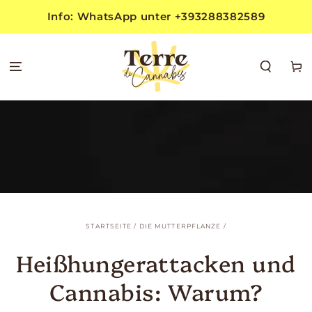
ZUM INHALT
Info: WhatsApp unter +393288382589
SPRINGEN
Warenko
STARTSEITE
/
DIE MUTTERPFLANZE
/
Heißhungerattacken und
Cannabis: Warum?