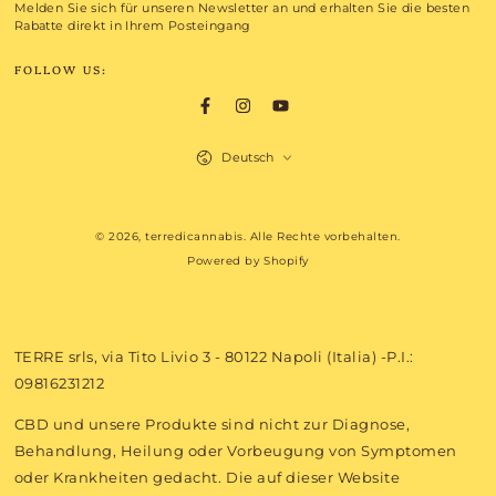
Melden Sie sich für unseren Newsletter an und erhalten Sie die besten
hier
Rabatte direkt in Ihrem Posteingang
eingeben
FOLLOW US:
Facebook
Instagram
YouTube
Sprache
Deutsch
Zahlungsmöglichkeiten
© 2026,
terredicannabis
. Alle Rechte vorbehalten.
Powered by Shopify
TERRE srls, via Tito Livio 3 - 80122 Napoli (Italia) -P.I.:
09816231212
CBD und unsere Produkte sind nicht zur Diagnose,
Behandlung, Heilung oder Vorbeugung von Symptomen
oder Krankheiten gedacht. Die auf dieser Website