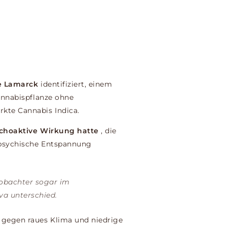
e Lamarck
identifiziert, einem
annabispflanze ohne
kte Cannabis Indica.
ychoaktive Wirkung hatte
, die
d psychische Entspannung
eobachter sogar im
va unterschied.
 gegen raues Klima und niedrige