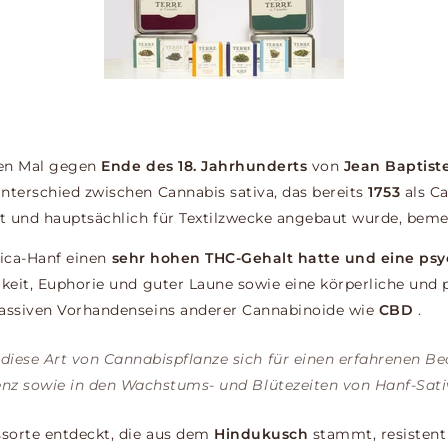
en Mal gegen
Ende des 18. Jahrhunderts
von
Jean Baptist
nterschied zwischen Cannabis sativa, das bereits
1753
als C
 und hauptsächlich für Textilzwecke angebaut wurde, bemer
ndica-Hanf einen
sehr hohen THC-Gehalt hatte und eine ps
gkeit, Euphorie und guter Laune sowie eine körperliche un
massiven Vorhandenseins anderer Cannabinoide wie
CBD
.
diese Art von Cannabispflanze sich für einen erfahrenen B
enz sowie in den Wachstums- und Blütezeiten von Hanf-Sati
sorte entdeckt, die aus dem
Hindukusch
stammt, resistent