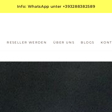
Info: WhatsApp unter +393288382589
S
RESELLER WERDEN
ÜBER UNS
BLOGS
KONT