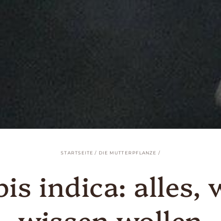
STARTSEITE
/
DIE MUTTERPFLANZE
/
is indica: alles, 
wissen wollen