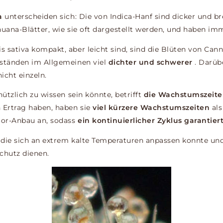
a
unterscheiden sich: Die von Indica-Hanf sind dicker und bre
huana-Blätter, wie sie oft dargestellt werden, und haben im
 sativa kompakt, aber leicht sind, sind die Blüten von Can
nständen im Allgemeinen viel
dichter und schwerer
. Darüb
icht einzeln.
nützlich zu wissen sein könnte, betrifft
die Wachstumszeit
 Ertrag haben, haben sie
viel kürzere Wachstumszeiten
als
oor-Anbau an, sodass
ein kontinuierlicher Zyklus garantie
, die sich an extrem kalte Temperaturen anpassen konnte und
Schutz dienen.